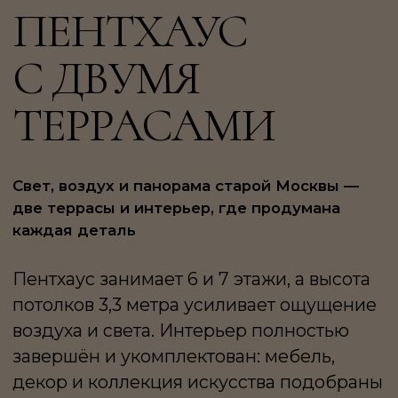
Свет, воздух и панорама старой Москвы —
две террасы и интерьер, где продумана
каждая деталь
Пентхаус занимает 6 и 7 этажи, а высота
потолков 3,3 метра усиливает ощущение
воздуха и света. Интерьер полностью
завершён и укомплектован: мебель,
декор и коллекция искусства подобраны
в рамках единой концепции.
Проект разработан бюро «Архимия»
и решён в сдержанной природной
палитре. В отделке — дубовый паркет,
деревянные панели, травертин
и мрамор, натуральные ткани с мягкой
текстурой. Пространство наполнено
предметами ведущих мировых брендов:
Molteni & C., Augusto, Vincent Van
Duysen, кухня Binova, техника V-ZUG
и Embers Lab. Все элементы работают