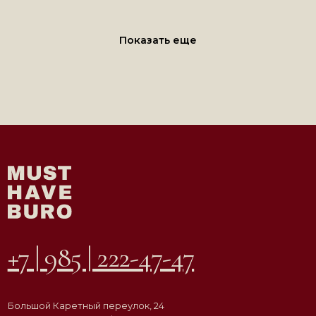
Большой Каретный переулок, 24
строение 2, этаж 2, офис 1
e-mail:
info@mhburo.ru
Показать еще
Телеграм→
Инстаграм*
→
* Компания Meta признана экстремистской
организацией на территории РФ
АГЕНТСТВО
ВДОХНОВЛЯЮЩЕЙ
НЕДВИЖИМОСТИ
© ООО «Must Have Buro», 2026. Все права защищены
Политика конфиденциальности
Согласие на обработку персональных данных