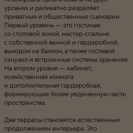
часов, встреч с друзьями или тихого
отдыха на свежем воздухе.
«Дом на Селезнёвской» — камерный
клубный дом всего на 24 квартиры
с закрытой территорией, подземным
паркингом и системой безопасности.
Локация объединяет тишину
старомосковских улиц и близость
ключевых точек центра — рядом
Антроповский сквер и Екатерининский
сад, а вся городская инфраструктура
находится в шаговой доступности.
ЧЁТКАЯ АРХИТЕКТУРА
ПРОСТРАНСТВА,
СПОКОЙНАЯ ПАЛИТРА
ИНТЕРЬЕРА И ОЩУЩЕНИЕ
УЕДИНЁННОСТИ В ЦЕНТРЕ