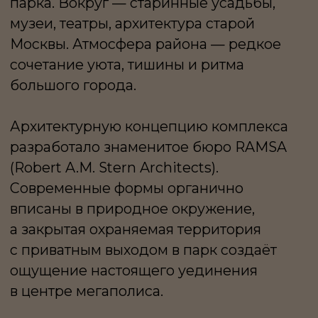
ощущение настоящего уединения
в центре мегаполиса.
Квартира в Barkli Park — со своим
характером. В ней выполнен авторский
ремонт с использованием натуральных
материалов: полы из массивной
антикварной доски, ванные комнаты
отделаны итальянским сланцем, мебель
и текстиль привезены из Европы,
техника — Miele. Планировка продумана
до мелочей: просторная кухня-гостиная
с панорамным остеклением, мастер-
спальня с ванной комнатой
и гардеробной, вторая спальня
с собственной гардеробной, отдельная
ванная и постирочная.
В квартире остаётся вся мебель,
произведения искусства и взрослые
растения, что позволит сразу переехать