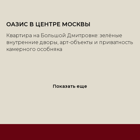
ОАЗИС В ЦЕНТРЕ МОСКВЫ
Квартира на Большой Дмитровке: зелёные
внутренние дворы, арт-объекты и приватность
камерного особняка
+7 | 985 | 222-47-47
Показать еще
Большой Каретный переулок, 24
строение 2, этаж 2, офис 1
e-mail:
info@mhburo.ru
Телеграм→
Инстаграм*
→
* Компания Meta признана экстремистской
организацией на территории РФ