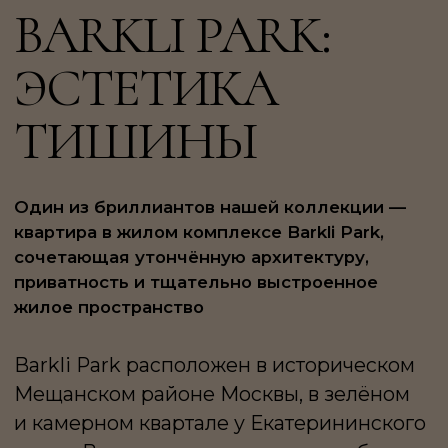
Один из бриллиантов нашей коллекции —
квартира в жилом комплексе Barkli Park,
сочетающая утончённую архитектуру,
приватность и тщательно выстроенное
жилое пространство
Barkli Park расположен в историческом
Мещанском районе Москвы, в зелёном
и камерном квартале у Екатерининского
парка. Вокруг — старинные усадьбы,
музеи, театры, архитектура старой
Москвы. Атмосфера района — редкое
сочетание уюта, тишины и ритма
большого города.
Архитектурную концепцию комплекса
разработало знаменитое бюро RAMSA
(Robert A.M. Stern Architects).
Современные формы органично
вписаны в природное окружение,
а закрытая охраняемая территория
с приватным выходом в парк создаёт