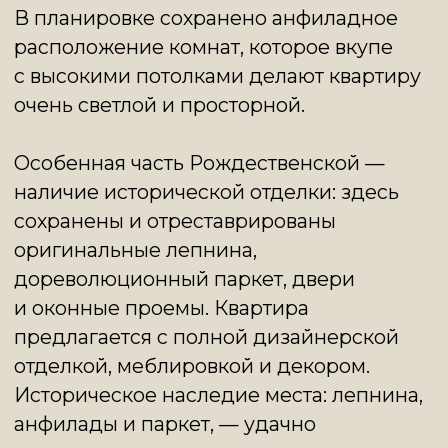
отделкой, меблировкой и декором.
Историческое наследие места: лепнина,
анфилады и паркет, — удачно
совмещено здесь с яркими акцентными
стенами, мебелью в стиле mid-century
и современным искусством.
Рождественский бульвар — один
из самых живописных и удобно
расположенных бульваров Москвы:
по близости лучшие рестораны города,
музеи, галереи
и достопримечательности.
ОСОБНЯК БЫЛ ВОЗВЕДЕН
МОСКОВСКИМ
КОММЕРСАНТОМ
ГРИГОРИЕМ УШКОВЫМ,
ИНТЕРЬЕРЫ КОТОРОГО
ПРОЕКТИРОВАЛ САМ
ФЕДОР ШЕХТЕЛЬ