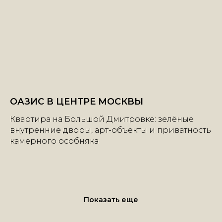
ОАЗИС В ЦЕНТРЕ МОСКВЫ
Квартира на Большой Дмитровке: зелёные
внутренние дворы, арт-объекты и приватность
камерного особняка
+7 | 985 | 222-47-47
Большой Каретный переулок, 24
Показать еще
строение 2, этаж 2, офис 1
e-mail:
info@mhburo.ru