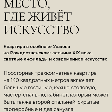
Квартира в особняке Ушкова
на Рождественском: лепнина XIX века,
светлые анфилады и современное искусство
Просторная трехкомнатная квартира
на 140 квадратных метров включает
большую гостиную, кухню-столовую,
мастер-спальню, кабинет, который может
быть также второй спальней, скрытые
гардеробные и два санузла.
В планировке сохранено анфиладное
расположение комнат, которое вкупе
с высокими потолками делают квартиру
очень светлой и просторной.
Особенная часть Рождественской —
наличие исторической отделки: здесь
сохранены и отреставрированы
оригинальные лепнина,
дореволюционный паркет, двери
и оконные проемы. Квартира
предлагается с полной дизайнерской