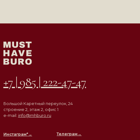
Телеграм→
Инстаграм*
→
* Компания Meta признана экстремистской
организацией на территории РФ
АГЕНТСТВО
ВДОХНОВЛЯЮЩЕЙ
НЕДВИЖИМОСТИ
© ООО «Must Have Buro», 2026. Все права защищены
Политика конфиденциальности
Согласие на обработку персональных данных
Разработка сайта