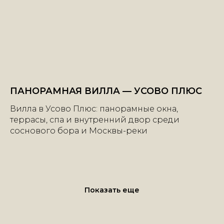
ПАНОРАМНАЯ ВИЛЛА — УСОВО ПЛЮС
+7 | 985 | 222-47-47
Вилла в Усово Плюс: панорамные окна,
террасы, спа и внутренний двор среди
соснового бора и Москвы-реки
Большой Каретный переулок, 24
строение 2, этаж 2, офис 1
e-mail:
info@mhburo.ru
Телеграм→
Показать еще
Инстаграм*
→
* Компания Meta признана экстремистской
организацией на территории РФ