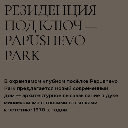
PARK
В охраняемом клубном посёлке Papushevo
Park предлагается новый современный
дом — архитектурное высказывание в духе
минимализма с тонкими отсылками
к эстетике 1970-х годов
Пространство выстроено ясно и логично:
ничего лишнего, только свет, пропорции
и натуральные материалы. Интерьер
строится на нюансах — тактильные
поверхности, глубокие оттенки, мягкий
свет. В центре первого этажа —
объединённая гостиная-столовая
с камином и панорамным остеклением,
где легко представить камерные вечера
и большие приёмы.
Планировка включает в себя: спальня