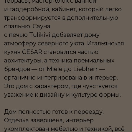
Сам посёлок Papushevo Park — это более
30 инфраструктурных зон среди
старинного дубового леса: ресторан,
детский сад, фитнес-центр с открытым
бассейном, SPA, винотека, ландшафтный
парк. Круглосуточная охрана и закрытый
формат обеспечивают приватность
и статус.
ЧИСТАЯ ГЕОМЕТРИЯ,
КРУПНЫЕ ГОРИЗОНТАЛИ,
ВЫРАЗИТЕЛЬНЫЕ ТЕРРАСЫ
И БЛАГОРОДНЫЕ ФАКТУРЫ
ФОРМИРУЮТ ОБРАЗ
РЕСПЕКТАБЕЛЬНОЙ
ЗАГОРОДНОЙ
РЕЗИДЕНЦИИ