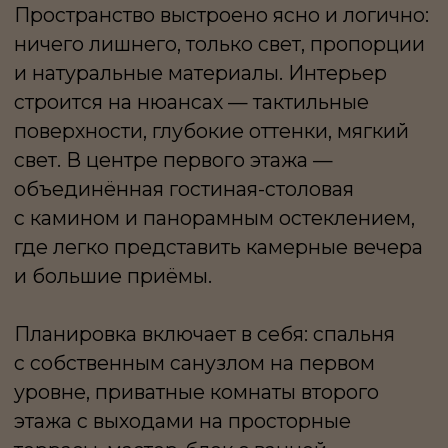
с собственным санузлом на первом
уровне, приватные комнаты второго
этажа с выходами на просторные
террасы, мастер-блок с ванной
и гардеробной, кабинет, который легко
трансформируется в дополнительную
спальню. Сауна
с печью Tulikivi добавляет дому
атмосферу северного уюта. Итальянская
кухня CESAR становится частью
архитектуры, а техника премиальных
брендов — от Miele до Liebherr —
органично интегрирована в интерьер.
Это дом с характером, где чувствуется
уважение к дизайну и культуре формы.
Дом полностью готов к переезду.
Отделка завершена, интерьер
укомплектован мебелью и техникой, всё
настроено для жизни без ожиданий
и дополнительных вложений — можно
въехать сразу и начать новую главу.