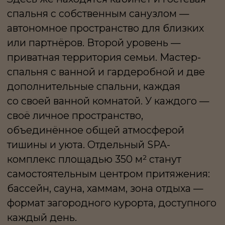
автомобиля с помещением для
персонала органично интегрирован
в архитектуру и не нарушает целостность
участка.
Инфраструктура поселка дополняет
частную среду: прогулочные маршруты,
каскад прудов, зоны отдыха с беседками,
кафе-кондитерская, салон красоты,
детские площадки. Всё устроено так,
чтобы повседневность была комфортной,
но не суетной. Пространство для семьи,
для тишины, для новой главы жизни
ЭТА РЕЗИДЕНЦИЯ —
О БАЛАНСЕ. О ДОМЕ,
В КОТОРОМ МАСШТАБ