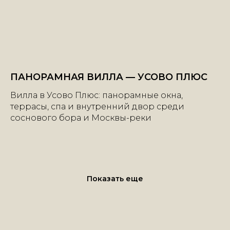
ПАНОРАМНАЯ ВИЛЛА — УСОВО ПЛЮС
+7 | 985 | 222-47-47
Вилла в Усово Плюс: панорамные окна,
террасы, спа и внутренний двор среди
соснового бора и Москвы-реки
Большой Каретный переулок, 24
строение 2, этаж 2, офис 1
e-mail:
info@mhburo.ru
Показать еще
Телеграм→
Инстаграм*
→
* Компания Meta признана экстремистской
организацией на территории РФ