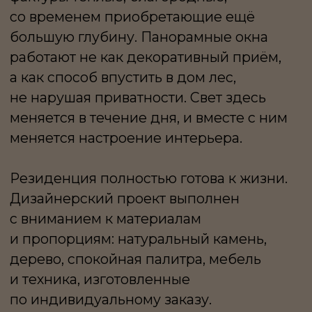
дерево, спокойная палитра, мебель
и техника, изготовленные
по индивидуальному заказу.
Пространство продумано так, чтобы
оставаться актуальным вне времени
и при этом легко принимать личные
акценты будущих владельцев.
Планировка логична и выверена.
Цокольный этаж отдан под
функциональные сценарии: кинотеатр
для семейных премьер, рабочая кухня,
прачечная, гардеробные, кладовые
и полноценный блок для персонала. Всё,
что обеспечивает комфорт, остаётся вне
основного пространства жизни.
На первом этаже расположены
просторные гостиная, столовая и кухня.
Здесь же находятся кабинет и гостевая
спальня с собственным санузлом —
автономное пространство для близких
или партнёров. Второй уровень —