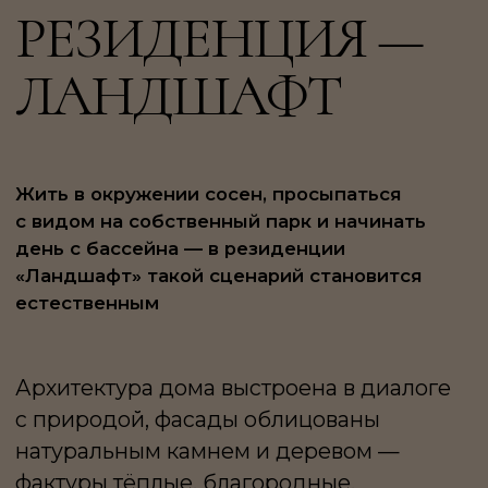
с видом на собственный парк и начинать
день с бассейна — в резиденции
«Ландшафт» такой сценарий становится
естественным
Архитектура дома выстроена в диалоге
с природой, фасады облицованы
натуральным камнем и деревом —
фактуры тёплые, благородные,
со временем приобретающие ещё
большую глубину. Панорамные окна
работают не как декоративный приём,
а как способ впустить в дом лес,
не нарушая приватности. Свет здесь
меняется в течение дня, и вместе с ним
меняется настроение интерьера.
Резиденция полностью готова к жизни.
Дизайнерский проект выполнен
с вниманием к материалам
и пропорциям: натуральный камень,