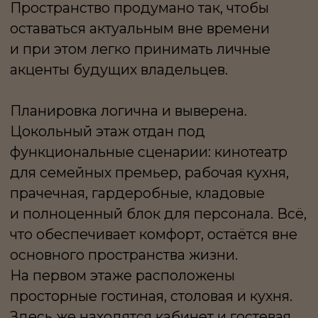
приватная территория семьи. Мастер-
спальня с ванной и гардеробной и две
дополнительные спальни, каждая
со своей ванной комнатой. У каждого —
своё личное пространство,
объединённое общей атмосферой
тишины и уюта. Отдельный SPA-
комплекс площадью 350 м² станут
самостоятельным центром притяжения:
бассейн, сауна, хаммам, зона отдыха —
формат загородного курорта, доступного
каждый день.
Участок площадью 30 соток —
полноценный частный парк: взрослые
хвойные деревья, аккуратный ландшафт,
продуманные дорожки. Здесь легко
представить летние завтраки на террасе,
детские игры на траве, вечерние
прогулки без необходимости покидать
собственную территорию. Гараж на три