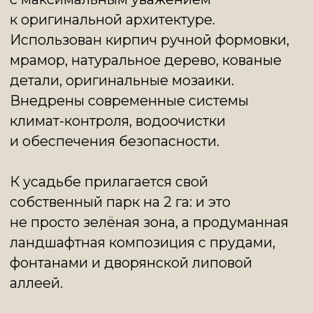
гостей и персонала, подземная парковка
на 28 машиномест. Забор
и экранирующие посадки создадут
ощущение уединённой пригородной
жизни — в самом центре города.
УСАДЬБА В ОРЛОВО-
ДАВЫДОВСКОМ —
ЕДИНСТВЕННЫЙ ОБЪЕКТ
ТАКОГО МАСШТАБА
И УРОВНЯ В ПРЕДЕЛАХ
ИСТОРИЧЕСКОГО ЦЕНТРА
МОСКВЫ! ЭТО ДОМ
С ИСТОРИЕЙ И СТАТУСОМ