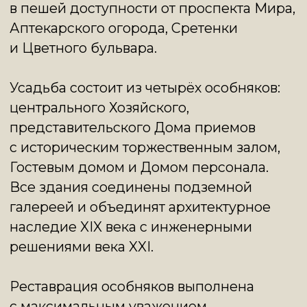
решениями века XXI.
Реставрация особняков выполнена
с максимальным уважением
к оригинальной архитектуре.
Использован кирпич ручной формовки,
мрамор, натуральное дерево, кованые
детали, оригинальные мозаики.
Внедрены современные системы
климат-контроля, водоочистки
и обеспечения безопасности.
К усадьбе прилагается свой
собственный парк на 2 га: и это
не просто зелёная зона, а продуманная
ландшафтная композиция с прудами,
фонтанами и дворянской липовой
аллеей.
Инфраструктура продумана до мелочей:
закрытая охраняемая территория,
отдельные въезды для владельцев,