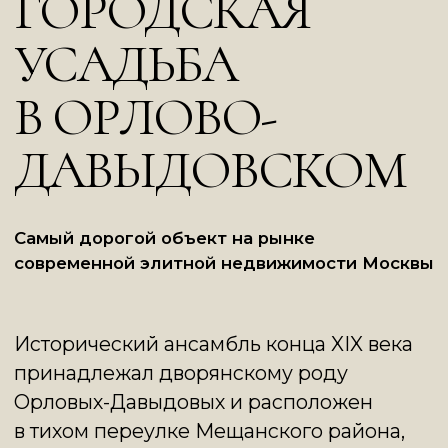
Самый дорогой объект на рынке
современной элитной недвижимости Москвы
Исторический ансамбль конца XIX века
принадлежал дворянскому роду
Орловых-Давыдовых и расположен
в тихом переулке Мещанского района,
в пешей доступности от проспекта Мира,
Аптекарского огорода, Сретенки
и Цветного бульвара.
Усадьба состоит из четырёх особняков:
центрального Хозяйского,
представительского Дома приемов
с историческим торжественным залом,
Гостевым домом и Домом персонала.
Все здания соединены подземной
галереей и объединят архитектурное
наследие XIX века с инженерными