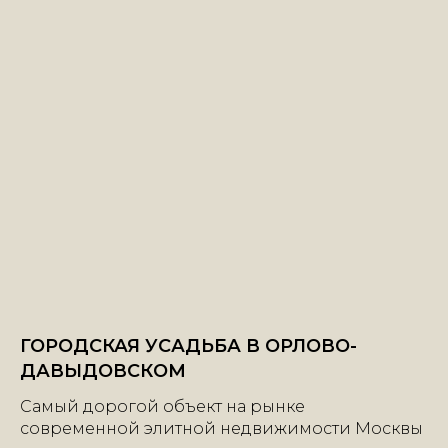
ГОРОДСКАЯ УСАДЬБА В ОРЛОВО-
+7 | 985 | 222-47-47
ДАВЫДОВСКОМ
Самый дорогой объект на рынке
современной элитной недвижимости Москвы
Большой Каретный переулок, 24