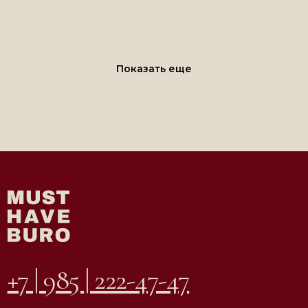
строение 2, этаж 2, офис 1
e-mail:
info@mhburo.ru
Телеграм→
Инстаграм*
→
Показать еще
* Компания Meta признана экстремистской
организацией на территории РФ
АГЕНТСТВО
ВДОХНОВЛЯЮЩЕЙ
НЕДВИЖИМОСТИ
© ООО «Must Have Buro», 2026. Все права защищены
Политика конфиденциальности
Согласие на обработку персональных данных