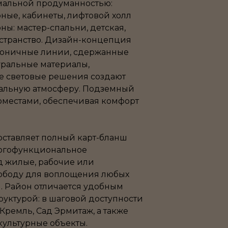
мальной продуманностью:
орные, кабинеты, лифтовой холл
ны: мастер-спальни, детская,
странство. Дизайн-концепция
коничные линии, сдержанные
уральные материалы,
е световые решения создают
альную атмосферу. Подземный
оместами, обеспечивая комфорт
оставляет полный карт-бланш
ногофункциональное
д жилые, рабочие или
вободу для воплощения любых
. Район отличается удобным
уктурой: в шаговой доступности
Кремль, Сад Эрмитаж, а также
культурные объекты.