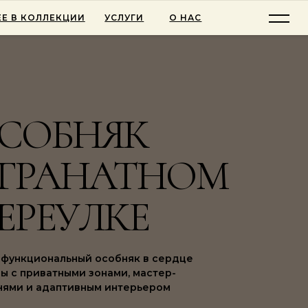
Е В КОЛЛЕКЦИИ
УСЛУГИ
О НАС
СОБНЯК
 ГРАНАТНОМ
ЕРЕУЛКЕ
функциональный особняк в сердце
ы с приватными зонами, мастер-
нями и адаптивным интерьером