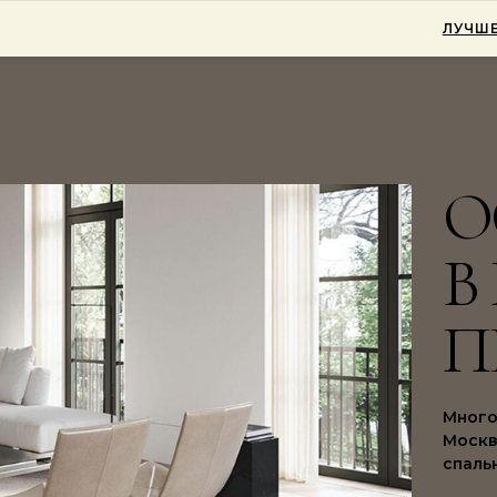
ЛУЧШЕ
О
В
П
Много
Москв
спаль