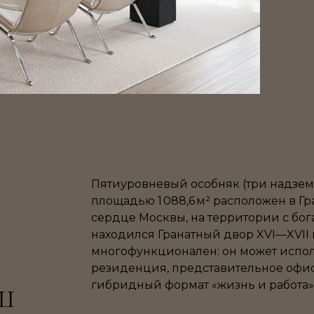
Пятиуровневый особняк (три надзем
площадью 1 088,6 м² расположен в Гр
сердце Москвы, на территории с бог
находился Гранатный двор XVI—XVII 
многофункционален: он может испол
резиденция, представительное офис
гибридный формат «жизнь и работа»
Ш