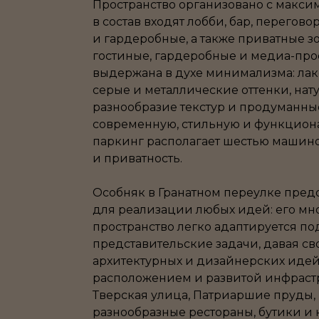
Пространство организовано с макси
в состав входят лобби, бар, перегов
и гардеробные, а также приватные зо
гостиные, гардеробные и медиа-про
выдержана в духе минимализма: ла
серые и металлические оттенки, нат
разнообразие текстур и продуманны
современную, стильную и функцион
паркинг располагает шестью машин
и приватность.
Особняк в Гранатном переулке пред
для реализации любых идей: его м
пространство легко адаптируется по
представительские задачи, давая с
архитектурных и дизайнерских идей
расположением и развитой инфрастр
Тверская улица, Патриаршие пруды, 
разнообразные рестораны, бутики и 