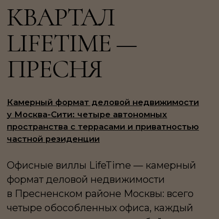
Камерный формат деловой недвижимости
у Москва-Сити: четыре автономных
пространства с террасами и приватностью
частной резиденции
Офисные виллы LifeTime — камерный
формат деловой недвижимости
в Пресненском районе Москвы: всего
четыре обособленных офиса, каждый
из которых представляет собой
самостоятельное пространство для
работы и представительства компании.
Проект ориентирован на приватность,
статус и индивидуальный сценарий
использования.
Комплекс расположен на улице Сергея
Макеева — в динамичной части Пресни
с удобным доступом к ключевым
деловым кластерам. Близость Москва-
Сити, основных магистралей и развитой
городской инфраструктуры