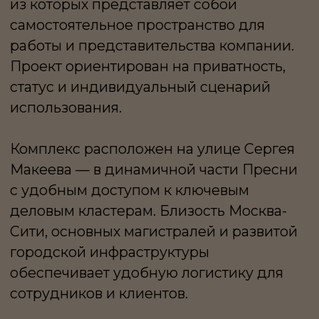
обеспечивает удобную логистику для
сотрудников и клиентов.
Архитектура вилл акцентирует внимание
на деталях и фактуре: фасады из плитки
ручной формовки, крупные распашные
окна и выразительная геометрия
формируют современный
и выразительный облик. Каждая вилла
имеет отдельный вход с улицы, усиливая
ощущение автономности и приватности.
Пространства распределены
по уровням: подземный этаж, два
наземных и эксплуатируемая кровля.
Общая площадь — в среднем от 300
до 400+ м². Высота потолков достигает
4,4 м, создавая ощущение объёма
и позволяя гибко организовать
пространство. Кровля представляет
собой приватную террасу для отдыха,
встреч и мероприятий.