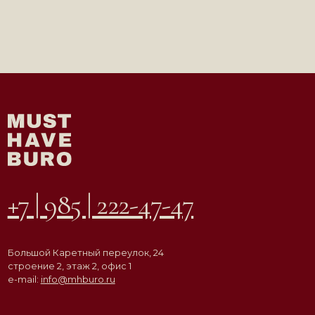
e-mail:
info@mhburo.ru
Телеграм→
Инстаграм*
→
* Компания Meta признана экстремистской
организацией на территории РФ
АГЕНТСТВО
ВДОХНОВЛЯЮЩЕЙ
НЕДВИЖИМОСТИ
© ООО «Must Have Buro», 2026. Все права защищены
Политика конфиденциальности
Согласие на обработку персональных данных
Разработка сайта