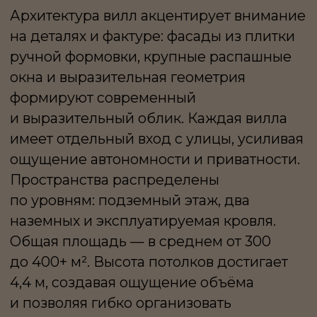
Каждая вилла оснащена собственным
лифтом с доступом в подземный
паркинг. Современные инженерные
системы, включая вентиляцию,
кондиционирование и безопасность,
обеспечивают высокий уровень
комфорта.
LIFETIME — ЭТО ФОРМАТ
ДЕЛОВОГО
ПРОСТРАНСТВА, ГДЕ ОФИС
ПОЛУЧАЕТ УРОВЕНЬ
ПРИВАТНОСТИ
И СЦЕНАРИИ
ИСПОЛЬЗОВАНИЯ,
ХАРАКТЕРНЫЕ ДЛЯ
ЧАСТНОЙ РЕЗИДЕНЦИИ