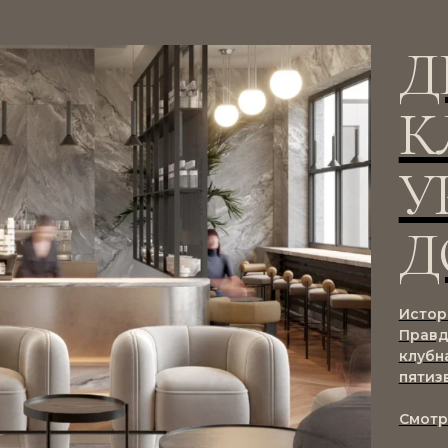
Д
К
У
Д
Истор
Правд
клубн
пятиз
Смот