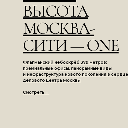
ВЫСОТА
МОСКВА-
СИТИ — ONE
Флагманский небоскрёб 379 метров:
премиальные офисы, панорамные виды
и инфраструктура нового поколения в сердц
делового центра Москвы
Смотреть
→