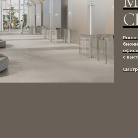
М
С
Prime
биони
офисы
с выс
Смот