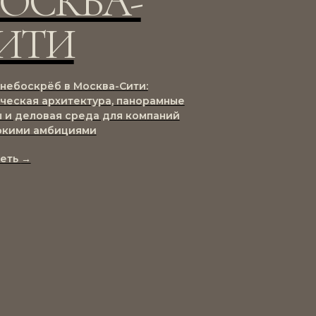
ОСКВА-
ИТИ
-небоскрёб в Москва-Сити:
ческая архитектура, панорамные
 и деловая среда для компаний
окими амбициями
реть
→