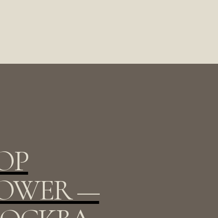
OP
OWER —