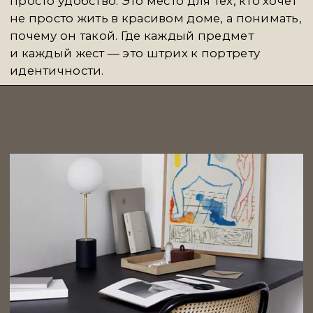
и сдержанно: здесь нет визуального шума,
каждый объект — продуманное
высказывание. Работы легко «встраиваются»
в частное пространство, не теряя при этом
силы — они не перегружают интерьер,
а создают в нём акцент, настроенность,
направление. Это искусство, с которым
хочется жить, а не просто сосуществовать.
ВЛАДИМИР ГЛЫНИН
— фотограф