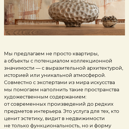
и арт-объектам
Must Have Arte — для тех, кто воспринимает
дом как часть своей культурной и личной
идентичности, пространство, наполненное
смыслом и вдохновением.
Здесь только те, кого искренне любим — тех,
кто вдохновляет нас, с кем хочется
сотрудничать, видеть рядом их вещи
в интерьерах наших клиентов. Эти
рекомендации — не партнёрские
обязательства, не реклама: просто признание
вкуса и уважения.