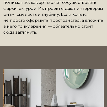
просто удобство. Это место для тех, кто хочет
не просто жить в красивом доме, а понимать,
почему он такой. Где каждый предмет
и каждый жест — это штрих к портрету
идентичности.
SAMPLE
говорит с новой аудиторией
современного искусства — легко, точно,
с уважением к начинающему вкусу. Они
устраивают выставки и камерные аукционы,
открывают имена, дают шанс начать