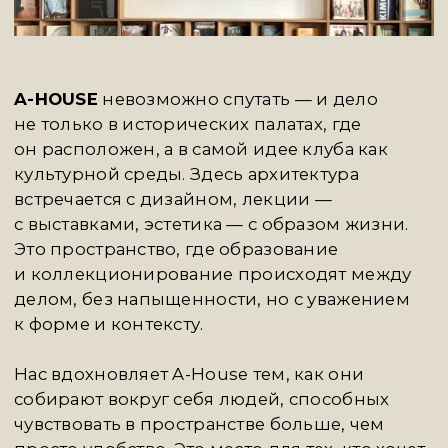
SERÉNE
— молодая, но уже узнаваемая
галерея, специализирующаяся
на современном искусстве и работе
с актуальными художниками, чьё творчество
легко представить не только в музейной, но
и в частной коллекции. Здесь показывают
живопись, скульптуру, керамику, объекты —
честные, цельные, с выразительным
авторским языком.
Seréne выстраивает свою программу точно