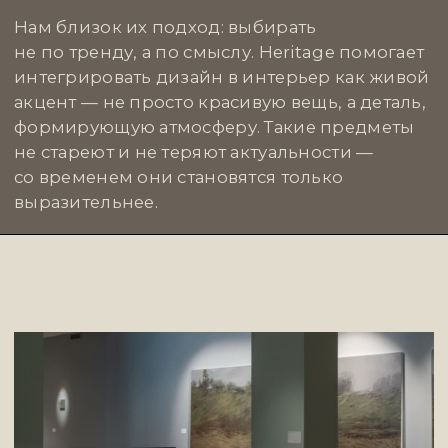
BOOROOM GALLERY
Вещи из Booroom чувствуются сразу —
тактильно, визуально, эмоционально. Это
галерея, где предметы дизайна на грани
с искусством: авторская мебель, свет,
объекты, которые выходят за рамки
утилитарного. Здесь ценят не громкость,
а точность — материал, линия, жест.
Booroom формирует вкус, который
не кричит, а говорит на языке текстур
и пропорций. Вещи отсюда — это не просто
интерьерные акценты, а те самые
«долгоиграющие» детали, к которым
возвращаются взглядом. Пространства
с их участием становятся более личными,
глубоко продуманными.