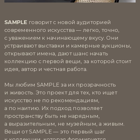
и художник, чьи работы исследуют грани
между реальностью и воображением, где
образ становится одновременно
документом и метафорой. Его фотографии
наполнены глубокой атмосферой и тонкой
игрой света и тени, создавая визуальные
истории, которые остаются в памяти надолго.
Особое значение в творчестве Глынина имеет
способность видеть повседневное под
новым углом, превращая привычное
в необычное и заставляя зрителя задуматься
о скрытых смыслах. Его работы становятся
не просто украшением пространства,
а смысловым центром, способным задать
настроение и открыть новые горизонты
восприятия.