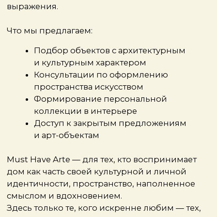
В
Heritage
предметный дизайн
воспринимается как культурная ценность:
вещи здесь становятся не просто
экспонатами, а живыми участниками
разговора о времени, вкусе и культуре.
Галерея собирает знаковые объекты —
от редкого европейского mid-century
до уникальных предметов советского
модернизма.
Нам близок их подход: выбирать
не по тренду, а по смыслу. Heritage помогает
интегрировать дизайн в интерьер как живой
акцент — не просто красивую вещь, а деталь,
формирующую атмосферу. Такие предметы
не стареют и не теряют актуальности —
со временем они становятся только