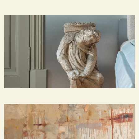
Мы предлагаем не просто квартиры,
а объекты с потенциалом коллекционной
значимости — с выразительной архитектурой,
историей или уникальной атмосферой.
Совместно с экспертами из мира искусства
мы помогаем наполнить такие пространства
художественным содержанием:
от современных произведений до редких
предметов интерьера. Это услуга для тех, кто
ценит эстетику, видит в недвижимости
не только функциональность, но и форму
выражения.
Что мы предлагаем:
Подбор объектов с архитектурным
и культурным характером
Консультации по оформлению
пространства искусством
Формирование персональной
коллекции в интерьере
Доступ к закрытым предложениям