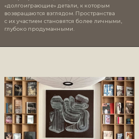
Иногда, чтобы понять, каким может быть
предмет, нужно уехать из города. Именно так
делают
«Палаты»
, галерея и платформа,
которая ищет, сохраняет и переосмысляет
локальные ремесленные традиции через
предметный дизайн. Вместе с художниками
и мастерами из разных регионов России они
создают объекты на стыке декоративно-
прикладного искусства, дизайна
и этнографии.
Нам близко их отношение к локальности —
не как к стилизации, а как к смыслу.
Их предметы впитывают язык места:
северную древесину, дагестанскую глину,
традиционные техники и авторскую форму.
Здесь нет случайных вещей — каждая несёт
контекст, память о корнях и делает интерьер
глубже.