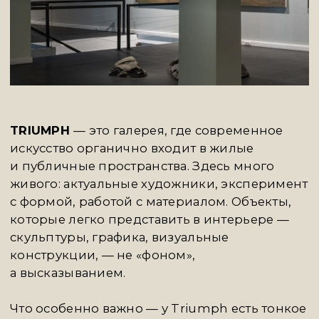
A-HOUSE
невозможно спутать — и дело
не только в исторических палатах, где
он расположен, а в самой идее клуба как
культурной среды. Здесь архитектура
встречается с дизайном, лекции —
с выставками, эстетика — с образом жизни.
Это пространство, где образование
и коллекционирование происходят между
делом, без напыщенности, но с уважением
к форме и контексту.
Нас вдохновляет A-House тем, как они
собирают вокруг себя людей, способных
чувствовать в пространстве больше, чем