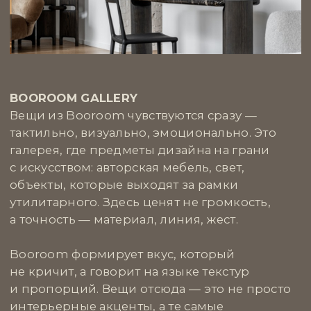
коллекцию с первой вещи, за которой стоит
идея, автор и честная работа.
Мы любим SAMPLE за их прозрачность
и живость. Это проект для тех, кто ищет
искусство не по рекомендациям,
а по наитию. Их подход позволяет
пространству быть не нарядным,
а выразительным, не музейным, а живым.
Вещи от SAMPLE — это первый шаг
к коллекции, которая формируется
интуитивно и лично.