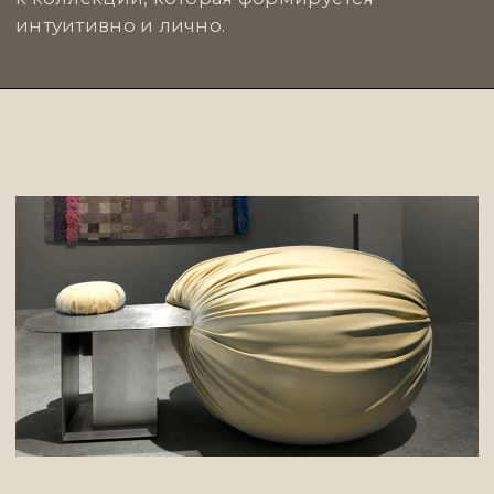
ЦИМАЙЛО ЛЯШЕНКО И ПАРТНЕРЫ
— архитектурное бюро, создающее
пространства с чётким пониманием
контекста и духа места. Их проекты — это
больше, чем здания: это живые истории,
в которых встречаются традиции
и современность, функциональность
и выразительность.
Их подход впечатляет глубиной и уважением
к истории, одновременно открывая новые
возможности для развития среды. Это
команда, к которой обращаются те, кто хочет
видеть в пространстве не просто
конструкцию, а продуманное, живое
произведение искусства.