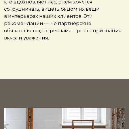
выразительнее.
TRIUMPH
— это галерея, где современное
искусство органично входит в жилые
и публичные пространства. Здесь много
живого: актуальные художники, эксперимент
с формой, работой с материалом. Объекты,
которые легко представить в интерьере —
скульптуры, графика, визуальные
конструкции, — не «фоном»,