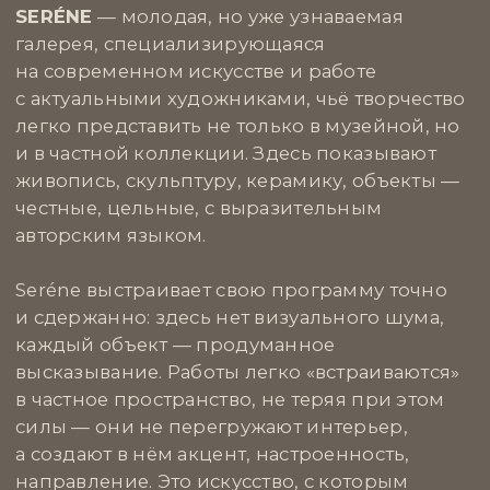
SUITE HOME INTERIORS
создаёт не просто
интерьеры — они формируют атмосферу,
в которой хочется жить, работать
и вдохновляться. За каждым проектом стоит
глубокое понимание личности клиента
и искренняя забота о деталях: от света и цвета
до текстур и пропорций.
В их работах чувствуется сочетание тонкой
эстетики и практичности — здесь нет
лишнего, всё служит комфорту
и настроению. Suite Home Interiors смело
играют с цветом и формой, создавая
интерьеры с характером и душой. Это бюро,
которое рекомендуем тем, кто ценит глубину
и искренность в дизайне, и хочет, чтобы дом
стал не просто пространством, а настоящим
произведением искусства.