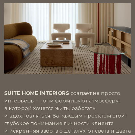
+7 | 985 | 222-47-47
Большой Каретный переулок, 24
строение 2, этаж 2, офис 1
e-mail:
info@mhburo.ru
Телеграм→
Инстаграм*
→
* Компания Meta признана экстремистской
организацией на территории РФ
АГЕНТСТВО